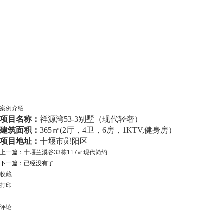
案例介绍
项目名称：
祥源湾53-3别墅（现代轻奢）
建筑面积：
365
㎡
(2厅，4卫，6房，1KTV,健身房）
项目地址：
十堰市郧阳区
上一篇：
十堰兰溪谷33栋117㎡现代简约
下一篇：已经没有了
收藏
打印
评论