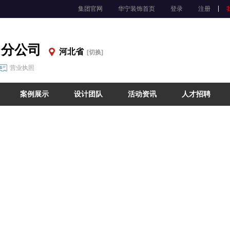
集团官网
华宁装饰首页
登录
注册
台分公司
河北省
[切换]
营业执照
案例展示
设计团队
活动资讯
人才招聘